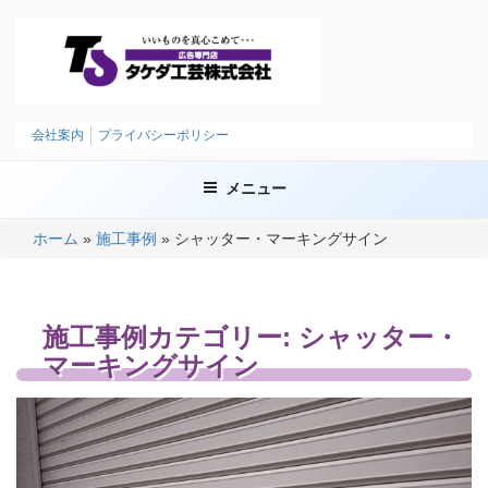
コ
ン
テ
ン
ツ
タケダ工芸株式会社
いいものを、まごころこめて
へ
会社案内
プライバシーポリシー
ス
キ
メニュー
ッ
プ
ホーム
»
施工事例
»
シャッター・マーキングサイン
施工事例カテゴリー:
シャッター・
マーキングサイン