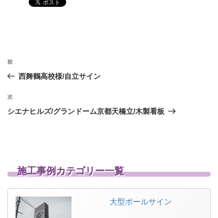
投
前
前
稿
の
西舞鶴高校様/自立サイン
投
ナ
稿
次
次
ビ
の
シエナヒルズ/グランドーム京都天橋立/木製看板
ゲ
投
稿
ー
シ
ョ
施工事例カテゴリー一覧
ン
大型ポールサイン