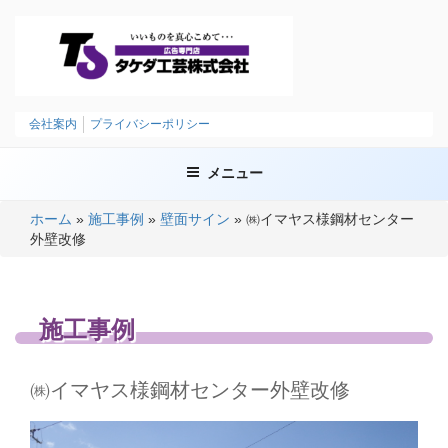
コ
ン
テ
ン
ツ
タケダ工芸株式会社
いいものを、まごころこめて
へ
会社案内
プライバシーポリシー
ス
キ
メニュー
ッ
プ
ホーム
»
施工事例
»
壁面サイン
»
㈱イマヤス様鋼材センター
外壁改修
施工事例
㈱イマヤス様鋼材センター外壁改修