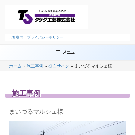
コ
ン
テ
ン
ツ
タケダ工芸株式会社
いいものを、まごころこめて
へ
会社案内
プライバシーポリシー
ス
キ
メニュー
ッ
プ
ホーム
»
施工事例
»
壁面サイン
»
まいづるマルシェ様
施工事例
まいづるマルシェ様