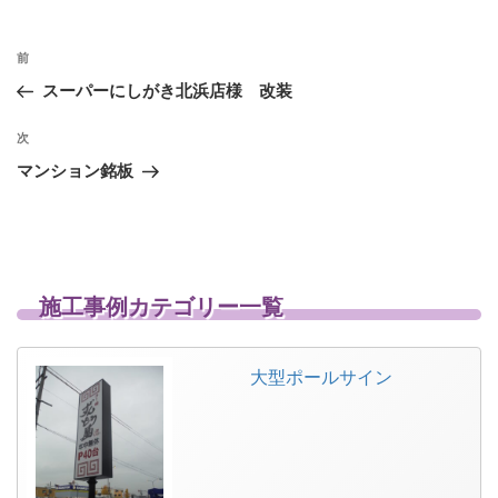
投
前
前
稿
の
スーパーにしがき北浜店様 改装
投
ナ
稿
次
次
ビ
の
マンション銘板
ゲ
投
稿
ー
シ
ョ
施工事例カテゴリー一覧
ン
大型ポールサイン