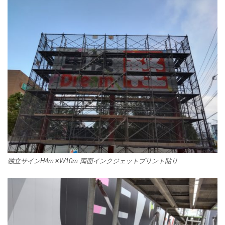
独立サインH4m✕W10m 両面インクジェットプリント貼り