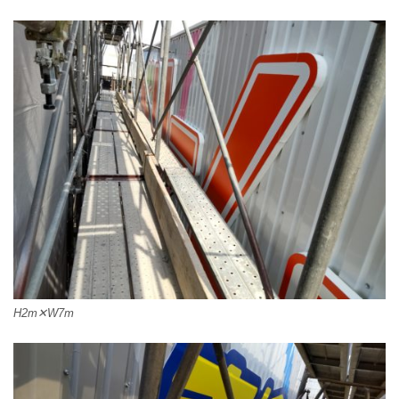
H2m✕W7m