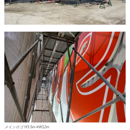
メインロゴ H3.5m✕W12m