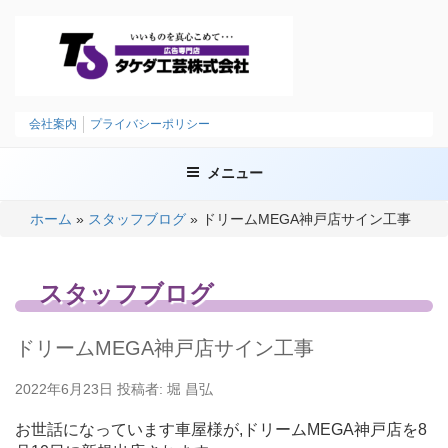
コ
ン
テ
ン
ツ
タケダ工芸株式会社
いいものを、まごころこめて
へ
会社案内
プライバシーポリシー
ス
キ
メニュー
ッ
プ
ホーム
»
スタッフブログ
»
ドリームMEGA神戸店サイン工事
スタッフブログ
ドリームMEGA神戸店サイン工事
投
2022年6月23日
投稿者:
堀 昌弘
稿
日:
お世話になっています車屋様が,ドリームMEGA神戸店を8