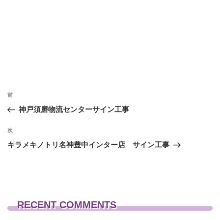
投
前
前
稿
の
神戸須磨物流センターサイン工事
投
ナ
稿
次
次
ビ
の
キラメキノトリ名神豊中インター店 サイン工事
ゲ
投
稿
ー
シ
ョ
RECENT COMMENTS