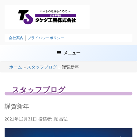
コ
ン
テ
ン
ツ
タケダ工芸株式会社
いいものを、まごころこめて
へ
会社案内
プライバシーポリシー
ス
キ
メニュー
ッ
プ
ホーム
»
スタッフブログ
»
謹賀新年
スタッフブログ
謹賀新年
投
2021年12月31日
投稿者:
堀 昌弘
稿
日: