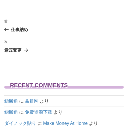
投
前
前
稿
の
仕事納め
投
ナ
稿
次
次
ビ
の
意匠変更
ゲ
投
稿
ー
シ
ョ
RECENT COMMENTS
ン
鮨勝角
に
益群网
より
鮨勝角
に
免费资源下载
より
ダイノック貼り
に
Make Money At Home
より