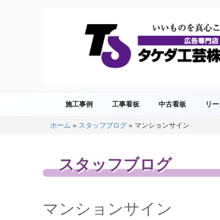
コ
ン
テ
ン
ツ
へ
ス
キ
タケダ工芸株式会社
いいものを、まごころこめて
ッ
プ
施工事例
工事看板
中古看板
リー
ホーム
»
スタッフブログ
»
マンションサイン
スタッフブログ
マンションサイン