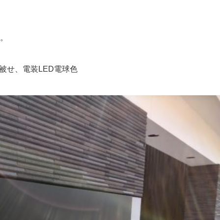
た。
被せ、電装LED電球色