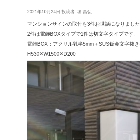
投
2021年10月24日
投稿者:
堀 昌弘
稿
日:
マンションサインの取付を3件お世話になりまし
2件は電飾BOXタイプで1件は切文字タイプです。
電飾BOX：アクリル乳半5mm＋SUS鈑金文字抜き
H530✕W1500✕D200