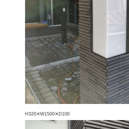
H320✕W1500✕D100