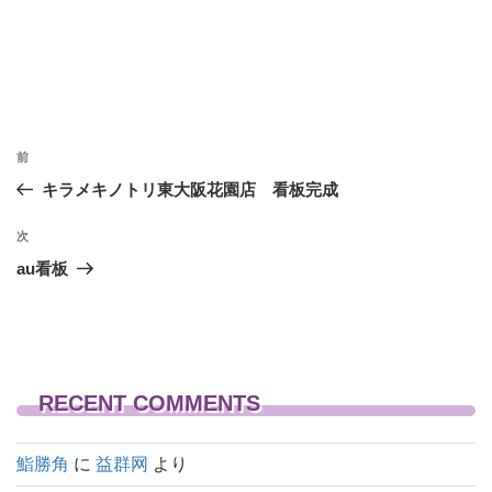
投
前
前
稿
の
キラメキノトリ東大阪花園店 看板完成
投
ナ
稿
次
次
ビ
の
au看板
ゲ
投
稿
ー
シ
ョ
RECENT COMMENTS
ン
鮨勝角
に
益群网
より