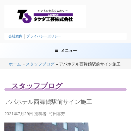
コ
ン
テ
ン
ツ
タケダ工芸株式会社
いいものを、まごころこめて
へ
会社案内
プライバシーポリシー
ス
キ
メニュー
ッ
プ
ホーム
»
スタッフブログ
»
アパホテル西舞鶴駅前サイン施工
スタッフブログ
アパホテル西舞鶴駅前サイン施工
投
2021年7月29日
投稿者:
竹田喜芳
稿
日: