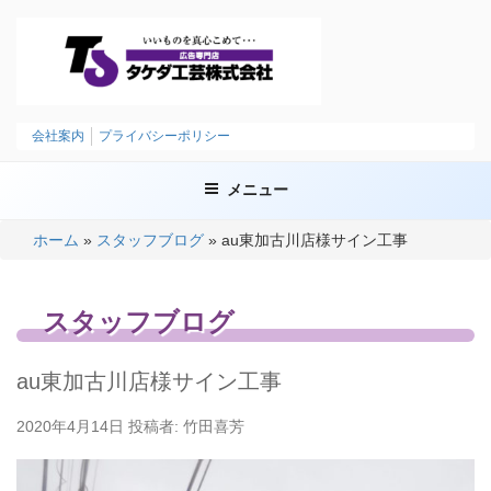
コ
ン
テ
ン
ツ
タケダ工芸株式会社
いいものを、まごころこめて
へ
会社案内
プライバシーポリシー
ス
キ
メニュー
ッ
プ
ホーム
»
スタッフブログ
»
au東加古川店様サイン工事
スタッフブログ
au東加古川店様サイン工事
投
2020年4月14日
投稿者:
竹田喜芳
稿
日: