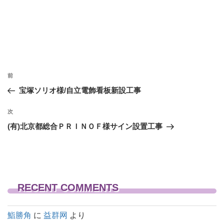
投
前
前
稿
の
宝塚ソリオ様/自立電飾看板新設工事
投
ナ
稿
次
次
ビ
の
(有)北京都総合ＰＲＩＮＯＦ様サイン設置工事
ゲ
投
稿
ー
シ
ョ
RECENT COMMENTS
ン
鮨勝角
に
益群网
より