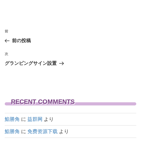
投
前
前
稿
の
前の投稿
投
ナ
稿
次
次
ビ
の
グランピングサイン設置
ゲ
投
稿
ー
シ
ョ
RECENT COMMENTS
ン
鮨勝角
に
益群网
より
鮨勝角
に
免费资源下载
より