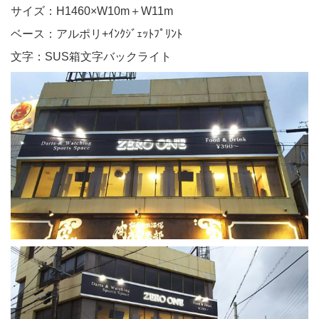
サイズ：H1460×W10m＋W11m
ベース：アルポリ+ｲﾝｸｼﾞｪｯﾄﾌﾟﾘﾝﾄ
文字：SUS箱文字バックライト