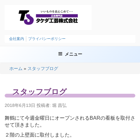
コ
ン
テ
ン
ツ
タケダ工芸株式会社
いいものを、まごころこめて
へ
会社案内
プライバシーポリシー
ス
キ
メニュー
ッ
プ
ホーム
»
スタッフブログ
スタッフブログ
投
2018年6月13日
投稿者:
堀 昌弘
稿
日:
舞鶴にて今週金曜日にオープンされるBARの看板を取付さ
せて頂きました。
２階の上壁面に取付しました。