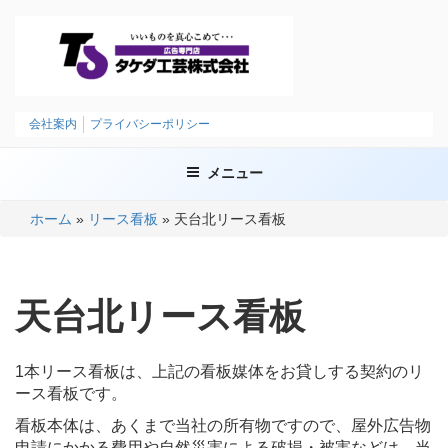
コ
ン
テ
ン
ツ
タケダ工芸株式会社
いいものを、まごころこめて
へ
会社案内
プライバシーポリシー
ス
キ
メニュー
ッ
プ
ホーム
»
リース看板
»
天台北リース看板
天台北リース看板
1本リース看板は、上記の看板媒体をお貸しする契約のリ
ース看板です。
看板本体は、あくまで当社の所有物ですので、屋外広告物
申請にかかる費用や自然災害による破損・被害などは、当