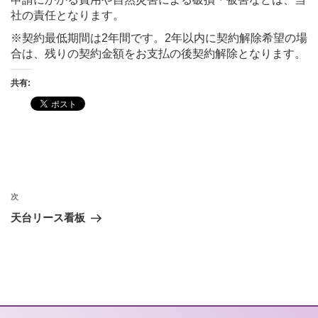
社の責任となります。
※契約最低期間は2年間です。2年以内に契約解除希望の場
合は、残りの契約金額をお支払の後契約解除となります。
共有:
投
稿
次
次
の
ナ
天台リース看板
投
ビ
稿
ゲ
ー
シ